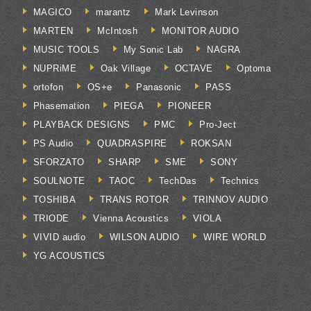
MAGICO
marantz
Mark Levinson
MARTEN
McIntosh
MONITOR AUDIO
MUSIC TOOLS
My Sonic Lab
NAGRA
NUPRiME
Oak Village
OCTAVE
Optoma
ortofon
OS+e
Panasonic
PASS
Phasemation
PIEGA
PIONEER
PLAYBACK DESIGNS
PMC
Pro-Ject
PS Audio
QUADRASPIRE
ROKSAN
SFORZATO
SHARP
SME
SONY
SOULNOTE
TAOC
TechDas
Technics
TOSHIBA
TRANS ROTOR
TRINNOV AUDIO
TRIODE
Vienna Acoustics
VIOLA
VIVID audio
WILSON AUDIO
WIRE WORLD
YG ACOUSTICS