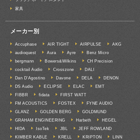
家具
メーカー別
Accuphase
AIR TIGHT
AIRPULSE
AKG
audioquest
Aura
Ayre
Benz Micro
bergmann
Bowers&Wilkins
CH Precision
cocktail Audio
Crosszone
DALI
Dan D’Agostino
Davone
DELA
DENON
DS Audio
ECLIPSE
ELAC
EMT
FIBBR
fidata
FIRST WATT
FM ACOUSTICS
FOSTEX
FYNE AUDIO
GLANZ
GOLDEN BERG
GOLDMUND
GRAHAM ENGINEERING
Harbeth
HEGEL
HIDA
IsoTek
JBL
JEFF ROWLAND
KIMBER KABLE
KRELL
KRIPTON
LINN