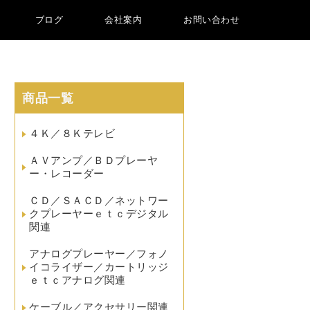
ブログ
会社案内
お問い合わせ
商品一覧
４Ｋ／８Ｋテレビ
ＡＶアンプ／ＢＤプレーヤ
ー・レコーダー
ＣＤ／ＳＡＣＤ／ネットワー
クプレーヤーｅｔｃデジタル
関連
アナログプレーヤー／フォノ
イコライザー／カートリッジ
ｅｔｃアナログ関連
ケーブル／アクセサリー関連