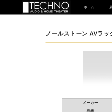
ホーム
ノールストーン AVラック 
メーカー
品番