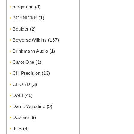
bergmann
(3)
BOENICKE
(1)
Boulder
(2)
Bowers&Wilkins
(157)
Brinkmann Audio
(1)
Carot One
(1)
CH Precision
(13)
CHORD
(3)
DALI
(46)
Dan D’Agostino
(9)
Davone
(6)
dCS
(4)