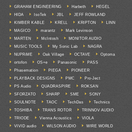
GRAHAM ENGINEERING
Harbeth
HEGEL
HIDA
IsoTek
JBL
JEFF ROWLAND
KIMBER KABLE
KRELL
KRIPTON
LINN
MAGICO
marantz
Mark Levinson
MARTEN
McIntosh
MONITOR AUDIO
MUSIC TOOLS
My Sonic Lab
NAGRA
NUPRiME
Oak Village
OCTAVE
Optoma
ortofon
OS+e
Panasonic
PASS
Phasemation
PIEGA
PIONEER
PLAYBACK DESIGNS
PMC
Pro-Ject
PS Audio
QUADRASPIRE
ROKSAN
SFORZATO
SHARP
SME
SONY
SOULNOTE
TAOC
TechDas
Technics
TOSHIBA
TRANS ROTOR
TRINNOV AUDIO
TRIODE
Vienna Acoustics
VIOLA
VIVID audio
WILSON AUDIO
WIRE WORLD