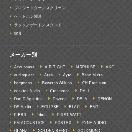
プロジェクター／スクリーン
ヘッドホン関連
ラック／ボード／スタンド
家具
メーカー別
Accuphase
AIR TIGHT
AIRPULSE
AKG
audioquest
Aura
Ayre
Benz Micro
bergmann
Bowers&Wilkins
CH Precision
cocktail Audio
Crosszone
DALI
Dan D’Agostino
Davone
DELA
DENON
DS Audio
ECLIPSE
ELAC
EMT
FIBBR
fidata
FIRST WATT
FM ACOUSTICS
FOSTEX
FYNE AUDIO
GLANZ
GOLDEN BERG
GOLDMUND