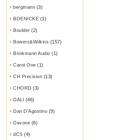
bergmann
(3)
BOENICKE
(1)
Boulder
(2)
Bowers&Wilkins
(157)
Brinkmann Audio
(1)
Carot One
(1)
CH Precision
(13)
CHORD
(3)
DALI
(46)
Dan D’Agostino
(9)
Davone
(6)
dCS
(4)