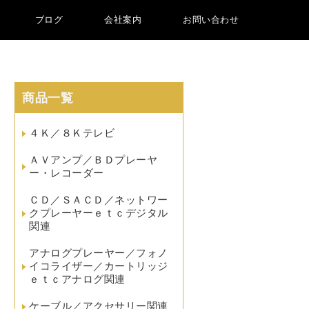
ブログ
会社案内
お問い合わせ
商品一覧
４Ｋ／８Ｋテレビ
ＡＶアンプ／ＢＤプレーヤ
ー・レコーダー
ＣＤ／ＳＡＣＤ／ネットワー
クプレーヤーｅｔｃデジタル
関連
アナログプレーヤー／フォノ
イコライザー／カートリッジ
ｅｔｃアナログ関連
ケーブル／アクセサリー関連