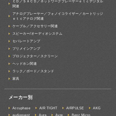
ＣＤ／ＳＡＣＤ／ネットワークプレーヤーｅｔｃデジタル
関連
アナログプレーヤー／フォノイコライザー／カートリッジ
ｅｔｃアナログ関連
ケーブル／アクセサリー関連
スピーカー/オーディオシステム
セパレートアンプ
プリメインアンプ
プロジェクター／スクリーン
ヘッドホン関連
ラック／ボード／スタンド
家具
メーカー別
Accuphase
AIR TIGHT
AIRPULSE
AKG
audioquest
Aura
Ayre
Benz Micro