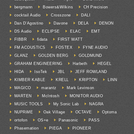
bergmann
Bowers&Wilkins
CH Precision
cocktail Audio
Crosszone
DALI
Dan D’Agostino
Davone
DELA
DENON
DS Audio
ECLIPSE
ELAC
EMT
FIBBR
fidata
FIRST WATT
FM ACOUSTICS
FOSTEX
FYNE AUDIO
GLANZ
GOLDEN BERG
GOLDMUND
GRAHAM ENGINEERING
Harbeth
HEGEL
HIDA
IsoTek
JBL
JEFF ROWLAND
KIMBER KABLE
KRELL
KRIPTON
LINN
MAGICO
marantz
Mark Levinson
MARTEN
McIntosh
MONITOR AUDIO
MUSIC TOOLS
My Sonic Lab
NAGRA
NUPRiME
Oak Village
OCTAVE
Optoma
ortofon
OS+e
Panasonic
PASS
Phasemation
PIEGA
PIONEER