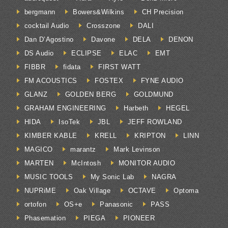
bergmann
Bowers&Wilkins
CH Precision
cocktail Audio
Crosszone
DALI
Dan D’Agostino
Davone
DELA
DENON
DS Audio
ECLIPSE
ELAC
EMT
FIBBR
fidata
FIRST WATT
FM ACOUSTICS
FOSTEX
FYNE AUDIO
GLANZ
GOLDEN BERG
GOLDMUND
GRAHAM ENGINEERING
Harbeth
HEGEL
HIDA
IsoTek
JBL
JEFF ROWLAND
KIMBER KABLE
KRELL
KRIPTON
LINN
MAGICO
marantz
Mark Levinson
MARTEN
McIntosh
MONITOR AUDIO
MUSIC TOOLS
My Sonic Lab
NAGRA
NUPRiME
Oak Village
OCTAVE
Optoma
ortofon
OS+e
Panasonic
PASS
Phasemation
PIEGA
PIONEER