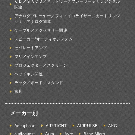
ＣＤ／ＳＡＣＤ／ネットワークプレーヤーｅｔｃデジタル
関連
アナログプレーヤー／フォノイコライザー／カートリッジ
ｅｔｃアナログ関連
ケーブル／アクセサリー関連
スピーカー/オーディオシステム
セパレートアンプ
プリメインアンプ
プロジェクター／スクリーン
ヘッドホン関連
ラック／ボード／スタンド
家具
メーカー別
Accuphase
AIR TIGHT
AIRPULSE
AKG
audioquest
Aura
Ayre
Benz Micro