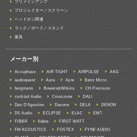
プリメインアンプ
プロジェクター／スクリーン
ヘッドホン関連
ラック／ボード／スタンド
家具
メーカー別
Accuphase
AIR TIGHT
AIRPULSE
AKG
audioquest
Aura
Ayre
Benz Micro
bergmann
Bowers&Wilkins
CH Precision
cocktail Audio
Crosszone
DALI
Dan D’Agostino
Davone
DELA
DENON
DS Audio
ECLIPSE
ELAC
EMT
FIBBR
fidata
FIRST WATT
FM ACOUSTICS
FOSTEX
FYNE AUDIO