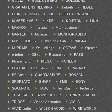
GLANZ
GOLDEN BERG
GOLDMUND
GRAHAM ENGINEERING
Harbeth
HEGEL
HIDA
IsoTek
JBL
JEFF ROWLAND
KIMBER KABLE
KRELL
KRIPTON
LINN
MAGICO
marantz
Mark Levinson
MARTEN
McIntosh
MONITOR AUDIO
MUSIC TOOLS
My Sonic Lab
NAGRA
NUPRiME
Oak Village
OCTAVE
Optoma
ortofon
OS+e
Panasonic
PASS
Phasemation
PIEGA
PIONEER
PLAYBACK DESIGNS
PMC
Pro-Ject
PS Audio
QUADRASPIRE
ROKSAN
SFORZATO
SHARP
SME
SONY
SOULNOTE
TAOC
TechDas
Technics
TOSHIBA
TRANS ROTOR
TRINNOV AUDIO
TRIODE
Vienna Acoustics
VIOLA
VIVID audio
WILSON AUDIO
WIRE WORLD