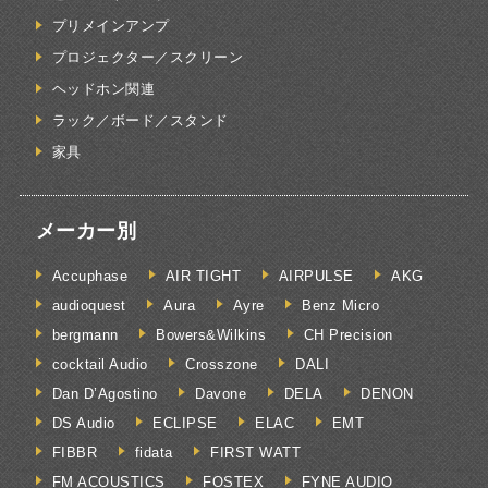
プリメインアンプ
プロジェクター／スクリーン
ヘッドホン関連
ラック／ボード／スタンド
家具
メーカー別
Accuphase
AIR TIGHT
AIRPULSE
AKG
audioquest
Aura
Ayre
Benz Micro
bergmann
Bowers&Wilkins
CH Precision
cocktail Audio
Crosszone
DALI
Dan D’Agostino
Davone
DELA
DENON
DS Audio
ECLIPSE
ELAC
EMT
FIBBR
fidata
FIRST WATT
FM ACOUSTICS
FOSTEX
FYNE AUDIO