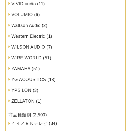
VIVID audio
(11)
VOLUMIO
(6)
Wattson Audio
(2)
Western Electric
(1)
WILSON AUDIO
(7)
WIRE WORLD
(51)
YAMAHA
(51)
YG ACOUSTICS
(13)
YPSILON
(3)
ZELLATON
(1)
商品種類別
(2,500)
４Ｋ／８Ｋテレビ
(34)