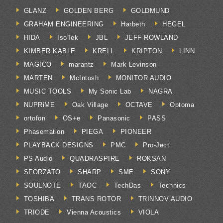
GLANZ
GOLDEN BERG
GOLDMUND
GRAHAM ENGINEERING
Harbeth
HEGEL
HIDA
IsoTek
JBL
JEFF ROWLAND
KIMBER KABLE
KRELL
KRIPTON
LINN
MAGICO
marantz
Mark Levinson
MARTEN
McIntosh
MONITOR AUDIO
MUSIC TOOLS
My Sonic Lab
NAGRA
NUPRiME
Oak Village
OCTAVE
Optoma
ortofon
OS+e
Panasonic
PASS
Phasemation
PIEGA
PIONEER
PLAYBACK DESIGNS
PMC
Pro-Ject
PS Audio
QUADRASPIRE
ROKSAN
SFORZATO
SHARP
SME
SONY
SOULNOTE
TAOC
TechDas
Technics
TOSHIBA
TRANS ROTOR
TRINNOV AUDIO
TRIODE
Vienna Acoustics
VIOLA