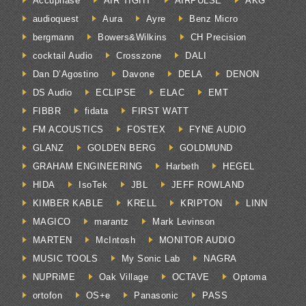
Accuphase
AIR TIGHT
AIRPULSE
AKG
audioquest
Aura
Ayre
Benz Micro
bergmann
Bowers&Wilkins
CH Precision
cocktail Audio
Crosszone
DALI
Dan D’Agostino
Davone
DELA
DENON
DS Audio
ECLIPSE
ELAC
EMT
FIBBR
fidata
FIRST WATT
FM ACOUSTICS
FOSTEX
FYNE AUDIO
GLANZ
GOLDEN BERG
GOLDMUND
GRAHAM ENGINEERING
Harbeth
HEGEL
HIDA
IsoTek
JBL
JEFF ROWLAND
KIMBER KABLE
KRELL
KRIPTON
LINN
MAGICO
marantz
Mark Levinson
MARTEN
McIntosh
MONITOR AUDIO
MUSIC TOOLS
My Sonic Lab
NAGRA
NUPRiME
Oak Village
OCTAVE
Optoma
ortofon
OS+e
Panasonic
PASS