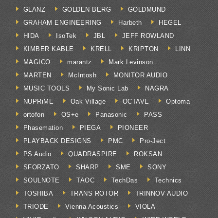
GLANZ
GOLDEN BERG
GOLDMUND
GRAHAM ENGINEERING
Harbeth
HEGEL
HIDA
IsoTek
JBL
JEFF ROWLAND
KIMBER KABLE
KRELL
KRIPTON
LINN
MAGICO
marantz
Mark Levinson
MARTEN
McIntosh
MONITOR AUDIO
MUSIC TOOLS
My Sonic Lab
NAGRA
NUPRiME
Oak Village
OCTAVE
Optoma
ortofon
OS+e
Panasonic
PASS
Phasemation
PIEGA
PIONEER
PLAYBACK DESIGNS
PMC
Pro-Ject
PS Audio
QUADRASPIRE
ROKSAN
SFORZATO
SHARP
SME
SONY
SOULNOTE
TAOC
TechDas
Technics
TOSHIBA
TRANS ROTOR
TRINNOV AUDIO
TRIODE
Vienna Acoustics
VIOLA