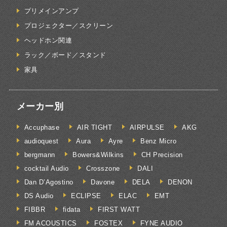
プリメインアンプ
プロジェクター／スクリーン
ヘッドホン関連
ラック／ボード／スタンド
家具
メーカー別
Accuphase
AIR TIGHT
AIRPULSE
AKG
audioquest
Aura
Ayre
Benz Micro
bergmann
Bowers&Wilkins
CH Precision
cocktail Audio
Crosszone
DALI
Dan D’Agostino
Davone
DELA
DENON
DS Audio
ECLIPSE
ELAC
EMT
FIBBR
fidata
FIRST WATT
FM ACOUSTICS
FOSTEX
FYNE AUDIO