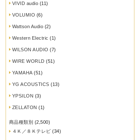
VIVID audio
(11)
VOLUMIO
(6)
Wattson Audio
(2)
Western Electric
(1)
WILSON AUDIO
(7)
WIRE WORLD
(51)
YAMAHA
(51)
YG ACOUSTICS
(13)
YPSILON
(3)
ZELLATON
(1)
商品種類別
(2,500)
４Ｋ／８Ｋテレビ
(34)