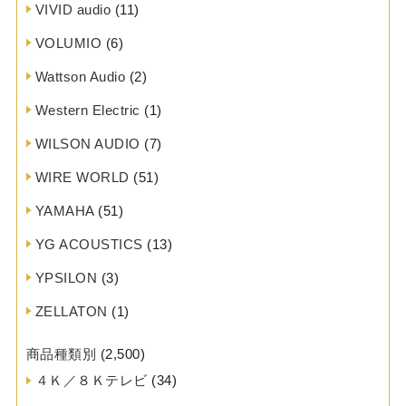
VIVID audio
(11)
VOLUMIO
(6)
Wattson Audio
(2)
Western Electric
(1)
WILSON AUDIO
(7)
WIRE WORLD
(51)
YAMAHA
(51)
YG ACOUSTICS
(13)
YPSILON
(3)
ZELLATON
(1)
商品種類別
(2,500)
４Ｋ／８Ｋテレビ
(34)