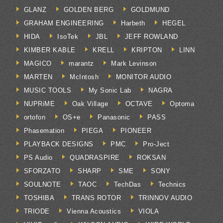
GLANZ
GOLDEN BERG
GOLDMUND
GRAHAM ENGINEERING
Harbeth
HEGEL
HIDA
IsoTek
JBL
JEFF ROWLAND
KIMBER KABLE
KRELL
KRIPTON
LINN
MAGICO
marantz
Mark Levinson
MARTEN
McIntosh
MONITOR AUDIO
MUSIC TOOLS
My Sonic Lab
NAGRA
NUPRiME
Oak Village
OCTAVE
Optoma
ortofon
OS+e
Panasonic
PASS
Phasemation
PIEGA
PIONEER
PLAYBACK DESIGNS
PMC
Pro-Ject
PS Audio
QUADRASPIRE
ROKSAN
SFORZATO
SHARP
SME
SONY
SOULNOTE
TAOC
TechDas
Technics
TOSHIBA
TRANS ROTOR
TRINNOV AUDIO
TRIODE
Vienna Acoustics
VIOLA