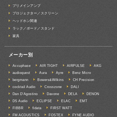
プリメインアンプ
プロジェクター／スクリーン
ヘッドホン関連
ラック／ボード／スタンド
家具
メーカー別
Accuphase
AIR TIGHT
AIRPULSE
AKG
audioquest
Aura
Ayre
Benz Micro
bergmann
Bowers&Wilkins
CH Precision
cocktail Audio
Crosszone
DALI
Dan D’Agostino
Davone
DELA
DENON
DS Audio
ECLIPSE
ELAC
EMT
FIBBR
fidata
FIRST WATT
FM ACOUSTICS
FOSTEX
FYNE AUDIO