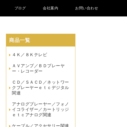
ブログ
会社案内
お問い合わせ
商品一覧
４Ｋ／８Ｋテレビ
ＡＶアンプ／ＢＤプレーヤ
ー・レコーダー
ＣＤ／ＳＡＣＤ／ネットワー
クプレーヤーｅｔｃデジタル
関連
アナログプレーヤー／フォノ
イコライザー／カートリッジ
ｅｔｃアナログ関連
ケーブル／アクセサリー関連