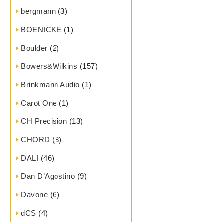
bergmann
(3)
BOENICKE
(1)
Boulder
(2)
Bowers&Wilkins
(157)
Brinkmann Audio
(1)
Carot One
(1)
CH Precision
(13)
CHORD
(3)
DALI
(46)
Dan D’Agostino
(9)
Davone
(6)
dCS
(4)