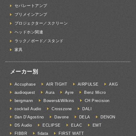
セパレートアンプ
プリメインアンプ
プロジェクター／スクリーン
ヘッドホン関連
ラック／ボード／スタンド
家具
メーカー別
Accuphase
AIR TIGHT
AIRPULSE
AKG
audioquest
Aura
Ayre
Benz Micro
bergmann
Bowers&Wilkins
CH Precision
cocktail Audio
Crosszone
DALI
Dan D’Agostino
Davone
DELA
DENON
DS Audio
ECLIPSE
ELAC
EMT
FIBBR
fidata
FIRST WATT