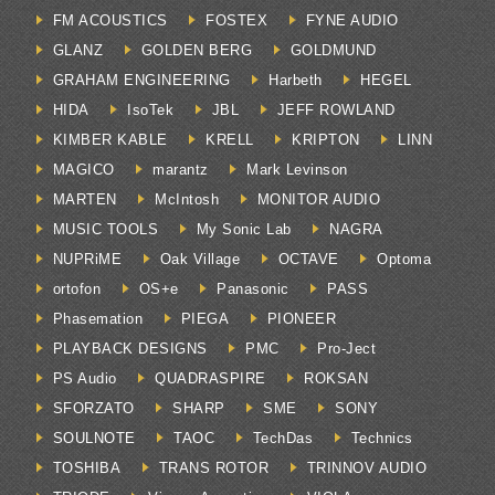
FM ACOUSTICS
FOSTEX
FYNE AUDIO
GLANZ
GOLDEN BERG
GOLDMUND
GRAHAM ENGINEERING
Harbeth
HEGEL
HIDA
IsoTek
JBL
JEFF ROWLAND
KIMBER KABLE
KRELL
KRIPTON
LINN
MAGICO
marantz
Mark Levinson
MARTEN
McIntosh
MONITOR AUDIO
MUSIC TOOLS
My Sonic Lab
NAGRA
NUPRiME
Oak Village
OCTAVE
Optoma
ortofon
OS+e
Panasonic
PASS
Phasemation
PIEGA
PIONEER
PLAYBACK DESIGNS
PMC
Pro-Ject
PS Audio
QUADRASPIRE
ROKSAN
SFORZATO
SHARP
SME
SONY
SOULNOTE
TAOC
TechDas
Technics
TOSHIBA
TRANS ROTOR
TRINNOV AUDIO