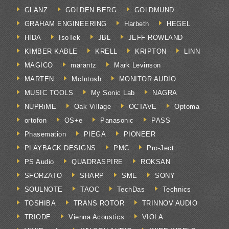
GLANZ
GOLDEN BERG
GOLDMUND
GRAHAM ENGINEERING
Harbeth
HEGEL
HIDA
IsoTek
JBL
JEFF ROWLAND
KIMBER KABLE
KRELL
KRIPTON
LINN
MAGICO
marantz
Mark Levinson
MARTEN
McIntosh
MONITOR AUDIO
MUSIC TOOLS
My Sonic Lab
NAGRA
NUPRiME
Oak Village
OCTAVE
Optoma
ortofon
OS+e
Panasonic
PASS
Phasemation
PIEGA
PIONEER
PLAYBACK DESIGNS
PMC
Pro-Ject
PS Audio
QUADRASPIRE
ROKSAN
SFORZATO
SHARP
SME
SONY
SOULNOTE
TAOC
TechDas
Technics
TOSHIBA
TRANS ROTOR
TRINNOV AUDIO
TRIODE
Vienna Acoustics
VIOLA