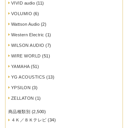
VIVID audio
(11)
VOLUMIO
(6)
Wattson Audio
(2)
Western Electric
(1)
WILSON AUDIO
(7)
WIRE WORLD
(51)
YAMAHA
(51)
YG ACOUSTICS
(13)
YPSILON
(3)
ZELLATON
(1)
商品種類別
(2,500)
４Ｋ／８Ｋテレビ
(34)