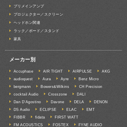
プリメインアンプ
プロジェクター／スクリーン
ヘッドホン関連
ラック／ボード／スタンド
家具
メーカー別
Accuphase
AIR TIGHT
AIRPULSE
AKG
audioquest
Aura
Ayre
Benz Micro
bergmann
Bowers&Wilkins
CH Precision
cocktail Audio
Crosszone
DALI
Dan D’Agostino
Davone
DELA
DENON
DS Audio
ECLIPSE
ELAC
EMT
FIBBR
fidata
FIRST WATT
FM ACOUSTICS
FOSTEX
FYNE AUDIO