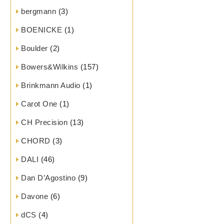
bergmann
(3)
BOENICKE
(1)
Boulder
(2)
Bowers&Wilkins
(157)
Brinkmann Audio
(1)
Carot One
(1)
CH Precision
(13)
CHORD
(3)
DALI
(46)
Dan D’Agostino
(9)
Davone
(6)
dCS
(4)