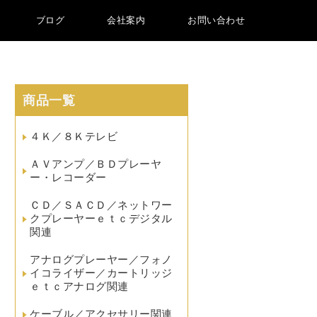
ブログ
会社案内
お問い合わせ
商品一覧
４Ｋ／８Ｋテレビ
ＡＶアンプ／ＢＤプレーヤ
ー・レコーダー
ＣＤ／ＳＡＣＤ／ネットワー
クプレーヤーｅｔｃデジタル
関連
アナログプレーヤー／フォノ
イコライザー／カートリッジ
ｅｔｃアナログ関連
ケーブル／アクセサリー関連