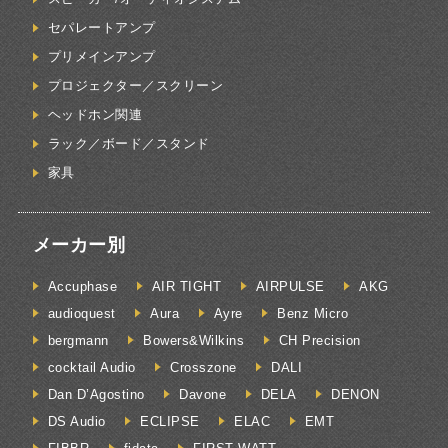
セパレートアンプ
プリメインアンプ
プロジェクター／スクリーン
ヘッドホン関連
ラック／ボード／スタンド
家具
メーカー別
Accuphase
AIR TIGHT
AIRPULSE
AKG
audioquest
Aura
Ayre
Benz Micro
bergmann
Bowers&Wilkins
CH Precision
cocktail Audio
Crosszone
DALI
Dan D’Agostino
Davone
DELA
DENON
DS Audio
ECLIPSE
ELAC
EMT