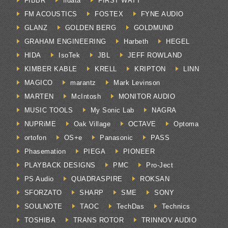
FIBBR
fidata
FIRST WATT
FM ACOUSTICS
FOSTEX
FYNE AUDIO
GLANZ
GOLDEN BERG
GOLDMUND
GRAHAM ENGINEERING
Harbeth
HEGEL
HIDA
IsoTek
JBL
JEFF ROWLAND
KIMBER KABLE
KRELL
KRIPTON
LINN
MAGICO
marantz
Mark Levinson
MARTEN
McIntosh
MONITOR AUDIO
MUSIC TOOLS
My Sonic Lab
NAGRA
NUPRiME
Oak Village
OCTAVE
Optoma
ortofon
OS+e
Panasonic
PASS
Phasemation
PIEGA
PIONEER
PLAYBACK DESIGNS
PMC
Pro-Ject
PS Audio
QUADRASPIRE
ROKSAN
SFORZATO
SHARP
SME
SONY
SOULNOTE
TAOC
TechDas
Technics
TOSHIBA
TRANS ROTOR
TRINNOV AUDIO