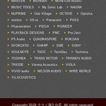
MARTEN
McIntosh
MONITOR AUDIO
MUSIC TOOLS
My Sonic Lab
NAGRA
NUPRiME
Oak Village
OCTAVE
Optoma
ortofon
OS+e
Panasonic
PASS
Phasemation
PIEGA
PIONEER
PLAYBACK DESIGNS
PMC
Pro-Ject
PS Audio
QUADRASPIRE
ROKSAN
SFORZATO
SHARP
SME
SONY
SOULNOTE
TAOC
TechDas
Technics
TOSHIBA
TRANS ROTOR
TRINNOV AUDIO
TRIODE
Vienna Acoustics
VIOLA
VIVID audio
WILSON AUDIO
WIRE WORLD
YG ACOUSTICS
Copyright 2026 テクノ鴻之台店. All rights reserved.