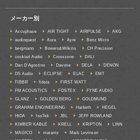
メーカー別
Accuphase
AIR TIGHT
AIRPULSE
AKG
audioquest
Aura
Ayre
Benz Micro
bergmann
Bowers&Wilkins
CH Precision
cocktail Audio
Crosszone
DALI
Dan D’Agostino
Davone
DELA
DENON
DS Audio
ECLIPSE
ELAC
EMT
FIBBR
fidata
FIRST WATT
FM ACOUSTICS
FOSTEX
FYNE AUDIO
GLANZ
GOLDEN BERG
GOLDMUND
GRAHAM ENGINEERING
Harbeth
HEGEL
HIDA
IsoTek
JBL
JEFF ROWLAND
KIMBER KABLE
KRELL
KRIPTON
LINN
MAGICO
marantz
Mark Levinson