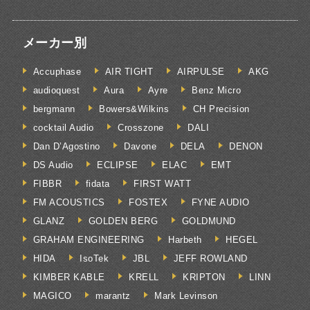
メーカー別
Accuphase
AIR TIGHT
AIRPULSE
AKG
audioquest
Aura
Ayre
Benz Micro
bergmann
Bowers&Wilkins
CH Precision
cocktail Audio
Crosszone
DALI
Dan D’Agostino
Davone
DELA
DENON
DS Audio
ECLIPSE
ELAC
EMT
FIBBR
fidata
FIRST WATT
FM ACOUSTICS
FOSTEX
FYNE AUDIO
GLANZ
GOLDEN BERG
GOLDMUND
GRAHAM ENGINEERING
Harbeth
HEGEL
HIDA
IsoTek
JBL
JEFF ROWLAND
KIMBER KABLE
KRELL
KRIPTON
LINN
MAGICO
marantz
Mark Levinson