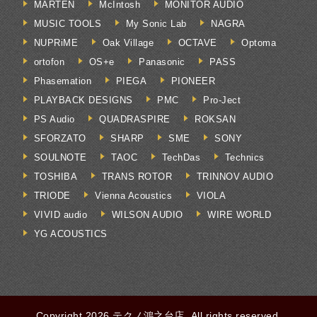
MARTEN
McIntosh
MONITOR AUDIO
MUSIC TOOLS
My Sonic Lab
NAGRA
NUPRiME
Oak Village
OCTAVE
Optoma
ortofon
OS+e
Panasonic
PASS
Phasemation
PIEGA
PIONEER
PLAYBACK DESIGNS
PMC
Pro-Ject
PS Audio
QUADRASPIRE
ROKSAN
SFORZATO
SHARP
SME
SONY
SOULNOTE
TAOC
TechDas
Technics
TOSHIBA
TRANS ROTOR
TRINNOV AUDIO
TRIODE
Vienna Acoustics
VIOLA
VIVID audio
WILSON AUDIO
WIRE WORLD
YG ACOUSTICS
Copyright 2026 テクノ鴻之台店. All rights reserved.