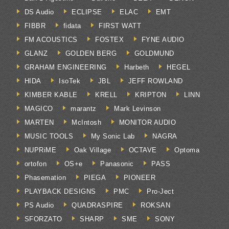
DS Audio
ECLIPSE
ELAC
EMT
FIBBR
fidata
FIRST WATT
FM ACOUSTICS
FOSTEX
FYNE AUDIO
GLANZ
GOLDEN BERG
GOLDMUND
GRAHAM ENGINEERING
Harbeth
HEGEL
HIDA
IsoTek
JBL
JEFF ROWLAND
KIMBER KABLE
KRELL
KRIPTON
LINN
MAGICO
marantz
Mark Levinson
MARTEN
McIntosh
MONITOR AUDIO
MUSIC TOOLS
My Sonic Lab
NAGRA
NUPRiME
Oak Village
OCTAVE
Optoma
ortofon
OS+e
Panasonic
PASS
Phasemation
PIEGA
PIONEER
PLAYBACK DESIGNS
PMC
Pro-Ject
PS Audio
QUADRASPIRE
ROKSAN
SFORZATO
SHARP
SME
SONY