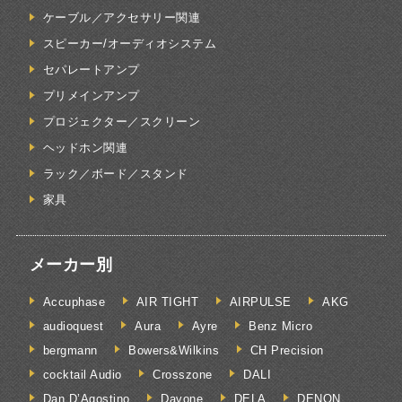
ケーブル／アクセサリー関連
スピーカー/オーディオシステム
セパレートアンプ
プリメインアンプ
プロジェクター／スクリーン
ヘッドホン関連
ラック／ボード／スタンド
家具
メーカー別
Accuphase
AIR TIGHT
AIRPULSE
AKG
audioquest
Aura
Ayre
Benz Micro
bergmann
Bowers&Wilkins
CH Precision
cocktail Audio
Crosszone
DALI
Dan D’Agostino
Davone
DELA
DENON