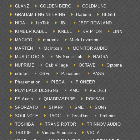
GLANZ
GOLDEN BERG
GOLDMUND
GRAHAM ENGINEERING
Harbeth
HEGEL
HIDA
IsoTek
JBL
JEFF ROWLAND
KIMBER KABLE
KRELL
KRIPTON
LINN
MAGICO
marantz
Mark Levinson
MARTEN
McIntosh
MONITOR AUDIO
MUSIC TOOLS
My Sonic Lab
NAGRA
NUPRiME
Oak Village
OCTAVE
Optoma
ortofon
OS+e
Panasonic
PASS
Phasemation
PIEGA
PIONEER
PLAYBACK DESIGNS
PMC
Pro-Ject
PS Audio
QUADRASPIRE
ROKSAN
SFORZATO
SHARP
SME
SONY
SOULNOTE
TAOC
TechDas
Technics
TOSHIBA
TRANS ROTOR
TRINNOV AUDIO
TRIODE
Vienna Acoustics
VIOLA