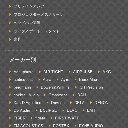
プリメインアンプ
プロジェクター／スクリーン
ヘッドホン関連
ラック／ボード／スタンド
家具
メーカー別
Accuphase
AIR TIGHT
AIRPULSE
AKG
audioquest
Aura
Ayre
Benz Micro
bergmann
Bowers&Wilkins
CH Precision
cocktail Audio
Crosszone
DALI
Dan D’Agostino
Davone
DELA
DENON
DS Audio
ECLIPSE
ELAC
EMT
FIBBR
fidata
FIRST WATT
FM ACOUSTICS
FOSTEX
FYNE AUDIO