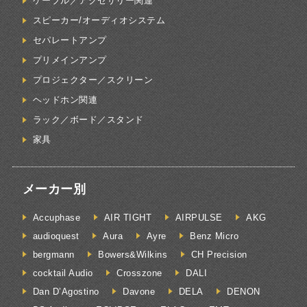
ケーブル／アクセサリー関連
スピーカー/オーディオシステム
セパレートアンプ
プリメインアンプ
プロジェクター／スクリーン
ヘッドホン関連
ラック／ボード／スタンド
家具
メーカー別
Accuphase
AIR TIGHT
AIRPULSE
AKG
audioquest
Aura
Ayre
Benz Micro
bergmann
Bowers&Wilkins
CH Precision
cocktail Audio
Crosszone
DALI
Dan D’Agostino
Davone
DELA
DENON