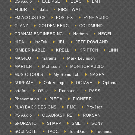
DS Audio
ECLIPSE
ELAC
EMT
FIBBR
fidata
FIRST WATT
FM ACOUSTICS
FOSTEX
FYNE AUDIO
GLANZ
GOLDEN BERG
GOLDMUND
GRAHAM ENGINEERING
Harbeth
HEGEL
HIDA
IsoTek
JBL
JEFF ROWLAND
KIMBER KABLE
KRELL
KRIPTON
LINN
MAGICO
marantz
Mark Levinson
MARTEN
McIntosh
MONITOR AUDIO
MUSIC TOOLS
My Sonic Lab
NAGRA
NUPRiME
Oak Village
OCTAVE
Optoma
ortofon
OS+e
Panasonic
PASS
Phasemation
PIEGA
PIONEER
PLAYBACK DESIGNS
PMC
Pro-Ject
PS Audio
QUADRASPIRE
ROKSAN
SFORZATO
SHARP
SME
SONY
SOULNOTE
TAOC
TechDas
Technics