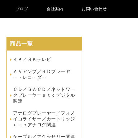
ブログ
会社案内
お問い合わせ
商品一覧
４Ｋ／８Ｋテレビ
ＡＶアンプ／ＢＤプレーヤ
ー・レコーダー
ＣＤ／ＳＡＣＤ／ネットワー
クプレーヤーｅｔｃデジタル
関連
アナログプレーヤー／フォノ
イコライザー／カートリッジ
ｅｔｃアナログ関連
ケーブル／アクセサリー関連