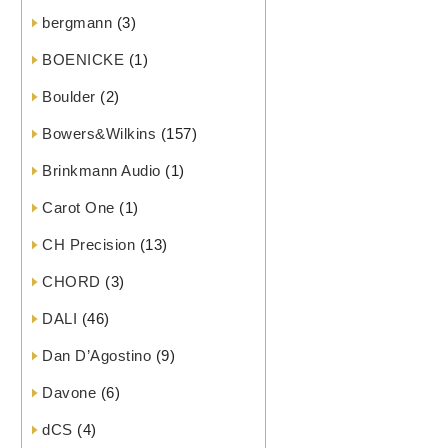
bergmann
(3)
BOENICKE
(1)
Boulder
(2)
Bowers&Wilkins
(157)
Brinkmann Audio
(1)
Carot One
(1)
CH Precision
(13)
CHORD
(3)
DALI
(46)
Dan D’Agostino
(9)
Davone
(6)
dCS
(4)