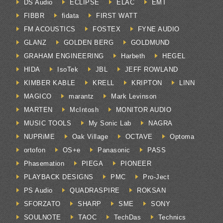
DS Audio
ECLIPSE
ELAC
EMT
FIBBR
fidata
FIRST WATT
FM ACOUSTICS
FOSTEX
FYNE AUDIO
GLANZ
GOLDEN BERG
GOLDMUND
GRAHAM ENGINEERING
Harbeth
HEGEL
HIDA
IsoTek
JBL
JEFF ROWLAND
KIMBER KABLE
KRELL
KRIPTON
LINN
MAGICO
marantz
Mark Levinson
MARTEN
McIntosh
MONITOR AUDIO
MUSIC TOOLS
My Sonic Lab
NAGRA
NUPRiME
Oak Village
OCTAVE
Optoma
ortofon
OS+e
Panasonic
PASS
Phasemation
PIEGA
PIONEER
PLAYBACK DESIGNS
PMC
Pro-Ject
PS Audio
QUADRASPIRE
ROKSAN
SFORZATO
SHARP
SME
SONY
SOULNOTE
TAOC
TechDas
Technics