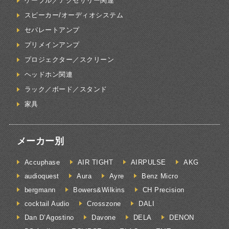
ケーブル／アクセサリー関連
スピーカー/オーディオシステム
セパレートアンプ
プリメインアンプ
プロジェクター／スクリーン
ヘッドホン関連
ラック／ボード／スタンド
家具
メーカー別
Accuphase
AIR TIGHT
AIRPULSE
AKG
audioquest
Aura
Ayre
Benz Micro
bergmann
Bowers&Wilkins
CH Precision
cocktail Audio
Crosszone
DALI
Dan D’Agostino
Davone
DELA
DENON