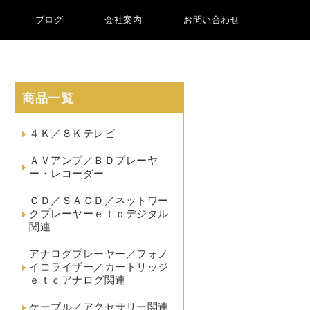
ブログ
会社案内
お問い合わせ
商品一覧
４Ｋ／８Ｋテレビ
ＡＶアンプ／ＢＤプレーヤ
ー・レコーダー
ＣＤ／ＳＡＣＤ／ネットワー
クプレーヤーｅｔｃデジタル
関連
アナログプレーヤー／フォノ
イコライザー／カートリッジ
ｅｔｃアナログ関連
ケーブル／アクセサリー関連