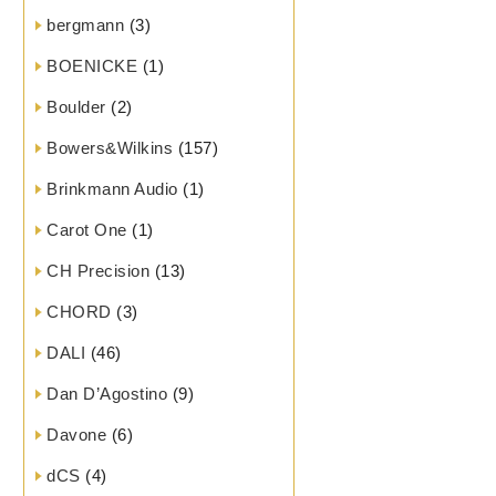
bergmann
(3)
BOENICKE
(1)
Boulder
(2)
Bowers&Wilkins
(157)
Brinkmann Audio
(1)
Carot One
(1)
CH Precision
(13)
CHORD
(3)
DALI
(46)
Dan D’Agostino
(9)
Davone
(6)
dCS
(4)