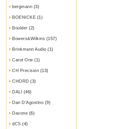
bergmann
(3)
BOENICKE
(1)
Boulder
(2)
Bowers&Wilkins
(157)
Brinkmann Audio
(1)
Carot One
(1)
CH Precision
(13)
CHORD
(3)
DALI
(46)
Dan D’Agostino
(9)
Davone
(6)
dCS
(4)