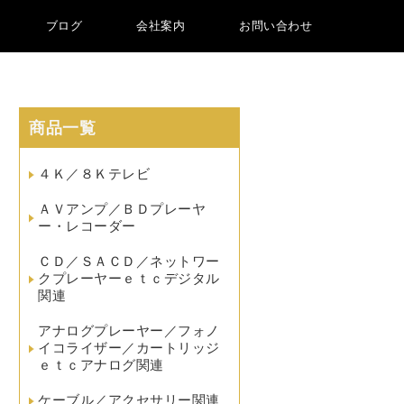
ブログ
会社案内
お問い合わせ
商品一覧
４Ｋ／８Ｋテレビ
ＡＶアンプ／ＢＤプレーヤ
ー・レコーダー
ＣＤ／ＳＡＣＤ／ネットワー
クプレーヤーｅｔｃデジタル
関連
アナログプレーヤー／フォノ
イコライザー／カートリッジ
ｅｔｃアナログ関連
ケーブル／アクセサリー関連