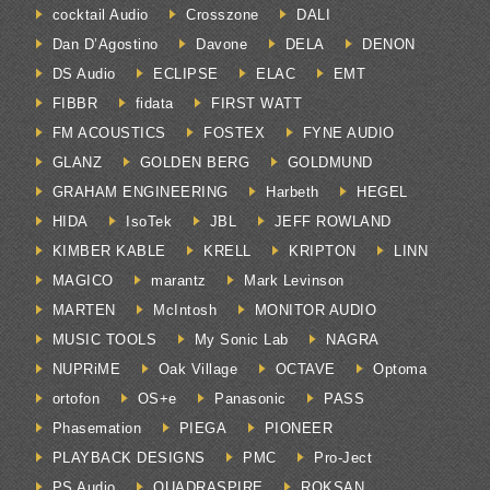
cocktail Audio
Crosszone
DALI
Dan D’Agostino
Davone
DELA
DENON
DS Audio
ECLIPSE
ELAC
EMT
FIBBR
fidata
FIRST WATT
FM ACOUSTICS
FOSTEX
FYNE AUDIO
GLANZ
GOLDEN BERG
GOLDMUND
GRAHAM ENGINEERING
Harbeth
HEGEL
HIDA
IsoTek
JBL
JEFF ROWLAND
KIMBER KABLE
KRELL
KRIPTON
LINN
MAGICO
marantz
Mark Levinson
MARTEN
McIntosh
MONITOR AUDIO
MUSIC TOOLS
My Sonic Lab
NAGRA
NUPRiME
Oak Village
OCTAVE
Optoma
ortofon
OS+e
Panasonic
PASS
Phasemation
PIEGA
PIONEER
PLAYBACK DESIGNS
PMC
Pro-Ject
PS Audio
QUADRASPIRE
ROKSAN