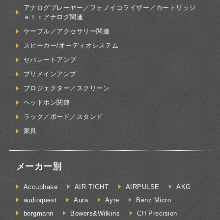
アナログプレーヤー／フォノイコライザー／カートリッジ
ｅｔｃアナログ関連
ケーブル／アクセサリー関連
スピーカー/オーディオシステム
セパレートアンプ
プリメインアンプ
プロジェクター／スクリーン
ヘッドホン関連
ラック／ボード／スタンド
家具
メーカー別
Accuphase
AIR TIGHT
AIRPULSE
AKG
audioquest
Aura
Ayre
Benz Micro
bergmann
Bowers&Wilkins
CH Precision