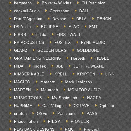
bergmann
Bowers&Wilkins
CH Precision
cocktail Audio
Crosszone
DALI
Dan D’Agostino
Davone
DELA
DENON
DS Audio
ECLIPSE
ELAC
EMT
FIBBR
fidata
FIRST WATT
FM ACOUSTICS
FOSTEX
FYNE AUDIO
GLANZ
GOLDEN BERG
GOLDMUND
GRAHAM ENGINEERING
Harbeth
HEGEL
HIDA
IsoTek
JBL
JEFF ROWLAND
KIMBER KABLE
KRELL
KRIPTON
LINN
MAGICO
marantz
Mark Levinson
MARTEN
McIntosh
MONITOR AUDIO
MUSIC TOOLS
My Sonic Lab
NAGRA
NUPRiME
Oak Village
OCTAVE
Optoma
ortofon
OS+e
Panasonic
PASS
Phasemation
PIEGA
PIONEER
PLAYBACK DESIGNS
PMC
Pro-Ject