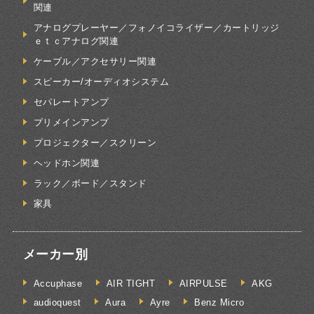
関連
アナログプレーヤー／フォノイコライザー／カートリッジ
ｅｔｃアナログ関連
ケーブル／アクセサリー関連
スピーカー/オーディオシステム
セパレートアンプ
プリメインアンプ
プロジェクター／スクリーン
ヘッドホン関連
ラック／ボード／スタンド
家具
メーカー別
Accuphase
AIR TIGHT
AIRPULSE
AKG
audioquest
Aura
Ayre
Benz Micro