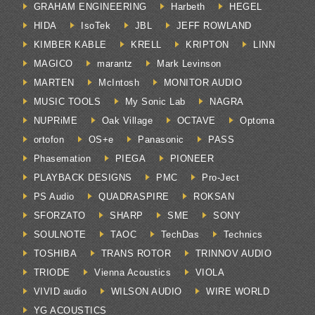
GRAHAM ENGINEERING
Harbeth
HEGEL
HIDA
IsoTek
JBL
JEFF ROWLAND
KIMBER KABLE
KRELL
KRIPTON
LINN
MAGICO
marantz
Mark Levinson
MARTEN
McIntosh
MONITOR AUDIO
MUSIC TOOLS
My Sonic Lab
NAGRA
NUPRiME
Oak Village
OCTAVE
Optoma
ortofon
OS+e
Panasonic
PASS
Phasemation
PIEGA
PIONEER
PLAYBACK DESIGNS
PMC
Pro-Ject
PS Audio
QUADRASPIRE
ROKSAN
SFORZATO
SHARP
SME
SONY
SOULNOTE
TAOC
TechDas
Technics
TOSHIBA
TRANS ROTOR
TRINNOV AUDIO
TRIODE
Vienna Acoustics
VIOLA
VIVID audio
WILSON AUDIO
WIRE WORLD
YG ACOUSTICS