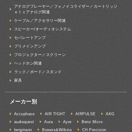
アナログプレーヤー／フォノイコライザー／カートリッジ
ｅｔｃアナログ関連
ケーブル／アクセサリー関連
スピーカー/オーディオシステム
セパレートアンプ
プリメインアンプ
プロジェクター／スクリーン
ヘッドホン関連
ラック／ボード／スタンド
家具
メーカー別
Accuphase
AIR TIGHT
AIRPULSE
AKG
audioquest
Aura
Ayre
Benz Micro
bergmann
Bowers&Wilkins
CH Precision