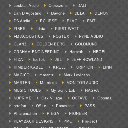
cocktail Audio
Crosszone
DALI
Dan D’Agostino
Davone
DELA
DENON
DS Audio
ECLIPSE
ELAC
EMT
FIBBR
fidata
FIRST WATT
FM ACOUSTICS
FOSTEX
FYNE AUDIO
GLANZ
GOLDEN BERG
GOLDMUND
GRAHAM ENGINEERING
Harbeth
HEGEL
HIDA
IsoTek
JBL
JEFF ROWLAND
KIMBER KABLE
KRELL
KRIPTON
LINN
MAGICO
marantz
Mark Levinson
MARTEN
McIntosh
MONITOR AUDIO
MUSIC TOOLS
My Sonic Lab
NAGRA
NUPRiME
Oak Village
OCTAVE
Optoma
ortofon
OS+e
Panasonic
PASS
Phasemation
PIEGA
PIONEER
PLAYBACK DESIGNS
PMC
Pro-Ject