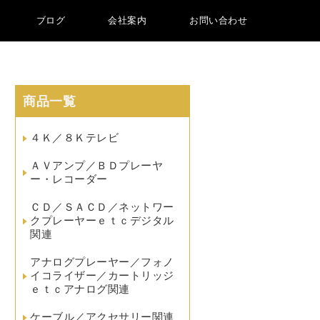
ブログ
会社案内
お問い合わせ
商品一覧
４Ｋ／８Ｋテレビ
ＡＶアンプ／ＢＤプレーヤ
ー・レコーダー
ＣＤ／ＳＡＣＤ／ネットワー
クプレーヤーｅｔｃデジタル
関連
アナログプレーヤー／フォノ
イコライザー／カートリッジ
ｅｔｃアナログ関連
ケーブル／アクセサリー関連