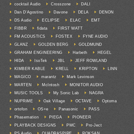
cocktail Audio
Crosszone
DALI
Dan D’Agostino
Davone
DELA
DENON
DS Audio
ECLIPSE
ELAC
EMT
FIBBR
fidata
FIRST WATT
FM ACOUSTICS
FOSTEX
FYNE AUDIO
GLANZ
GOLDEN BERG
GOLDMUND
GRAHAM ENGINEERING
Harbeth
HEGEL
HIDA
IsoTek
JBL
JEFF ROWLAND
KIMBER KABLE
KRELL
KRIPTON
LINN
MAGICO
marantz
Mark Levinson
MARTEN
McIntosh
MONITOR AUDIO
MUSIC TOOLS
My Sonic Lab
NAGRA
NUPRiME
Oak Village
OCTAVE
Optoma
ortofon
OS+e
Panasonic
PASS
Phasemation
PIEGA
PIONEER
PLAYBACK DESIGNS
PMC
Pro-Ject
PS Audio
QUADRASPIRE
ROKSAN