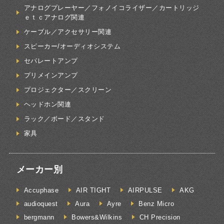
アナログプレーヤー／フォノイコライザー／カートリッジ
ｅｔｃアナログ関連
ケーブル／アクセサリー関連
スピーカー/オーディオシステム
セパレートアンプ
プリメインアンプ
プロジェクター／スクリーン
ヘッドホン関連
ラック／ボード／スタンド
家具
メーカー別
Accuphase
AIR TIGHT
AIRPULSE
AKG
audioquest
Aura
Ayre
Benz Micro
bergmann
Bowers&Wilkins
CH Precision