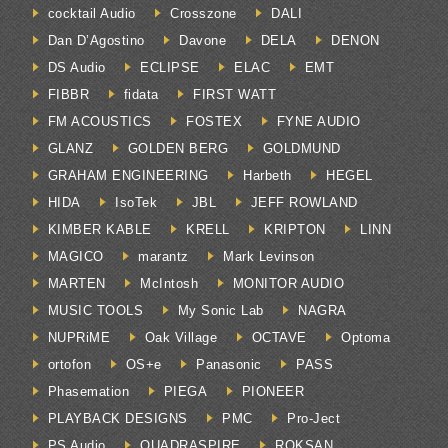
cocktail Audio
Crosszone
DALI
Dan D’Agostino
Davone
DELA
DENON
DS Audio
ECLIPSE
ELAC
EMT
FIBBR
fidata
FIRST WATT
FM ACOUSTICS
FOSTEX
FYNE AUDIO
GLANZ
GOLDEN BERG
GOLDMUND
GRAHAM ENGINEERING
Harbeth
HEGEL
HIDA
IsoTek
JBL
JEFF ROWLAND
KIMBER KABLE
KRELL
KRIPTON
LINN
MAGICO
marantz
Mark Levinson
MARTEN
McIntosh
MONITOR AUDIO
MUSIC TOOLS
My Sonic Lab
NAGRA
NUPRiME
Oak Village
OCTAVE
Optoma
ortofon
OS+e
Panasonic
PASS
Phasemation
PIEGA
PIONEER
PLAYBACK DESIGNS
PMC
Pro-Ject
PS Audio
QUADRASPIRE
ROKSAN