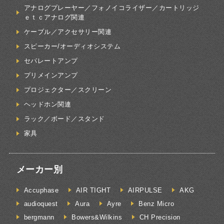
アナログプレーヤー／フォノイコライザー／カートリッジ
ｅｔｃアナログ関連
ケーブル／アクセサリー関連
スピーカー/オーディオシステム
セパレートアンプ
プリメインアンプ
プロジェクター／スクリーン
ヘッドホン関連
ラック／ボード／スタンド
家具
メーカー別
Accuphase
AIR TIGHT
AIRPULSE
AKG
audioquest
Aura
Ayre
Benz Micro
bergmann
Bowers&Wilkins
CH Precision