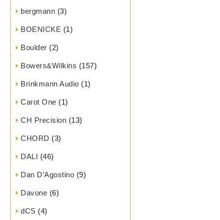
bergmann
(3)
BOENICKE
(1)
Boulder
(2)
Bowers&Wilkins
(157)
Brinkmann Audio
(1)
Carot One
(1)
CH Precision
(13)
CHORD
(3)
DALI
(46)
Dan D’Agostino
(9)
Davone
(6)
dCS
(4)