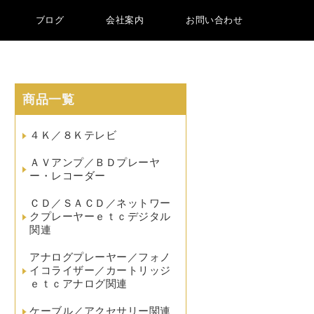
ブログ
会社案内
お問い合わせ
商品一覧
４Ｋ／８Ｋテレビ
ＡＶアンプ／ＢＤプレーヤ
ー・レコーダー
ＣＤ／ＳＡＣＤ／ネットワー
クプレーヤーｅｔｃデジタル
関連
アナログプレーヤー／フォノ
イコライザー／カートリッジ
ｅｔｃアナログ関連
ケーブル／アクセサリー関連