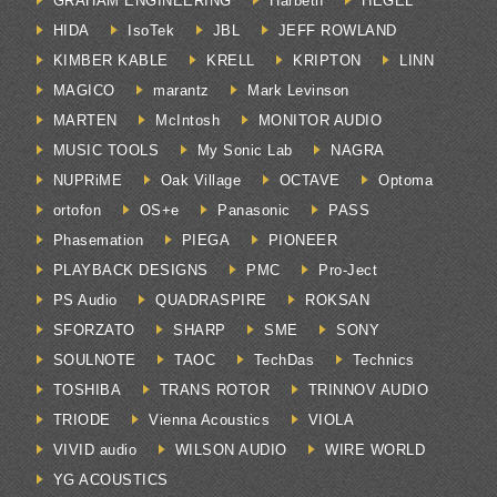
GRAHAM ENGINEERING
Harbeth
HEGEL
HIDA
IsoTek
JBL
JEFF ROWLAND
KIMBER KABLE
KRELL
KRIPTON
LINN
MAGICO
marantz
Mark Levinson
MARTEN
McIntosh
MONITOR AUDIO
MUSIC TOOLS
My Sonic Lab
NAGRA
NUPRiME
Oak Village
OCTAVE
Optoma
ortofon
OS+e
Panasonic
PASS
Phasemation
PIEGA
PIONEER
PLAYBACK DESIGNS
PMC
Pro-Ject
PS Audio
QUADRASPIRE
ROKSAN
SFORZATO
SHARP
SME
SONY
SOULNOTE
TAOC
TechDas
Technics
TOSHIBA
TRANS ROTOR
TRINNOV AUDIO
TRIODE
Vienna Acoustics
VIOLA
VIVID audio
WILSON AUDIO
WIRE WORLD
YG ACOUSTICS