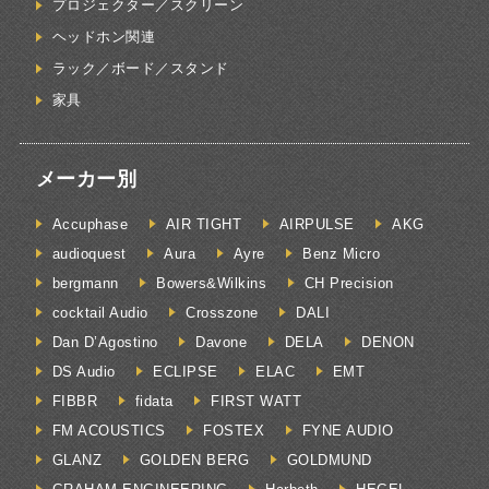
プロジェクター／スクリーン
ヘッドホン関連
ラック／ボード／スタンド
家具
メーカー別
Accuphase
AIR TIGHT
AIRPULSE
AKG
audioquest
Aura
Ayre
Benz Micro
bergmann
Bowers&Wilkins
CH Precision
cocktail Audio
Crosszone
DALI
Dan D’Agostino
Davone
DELA
DENON
DS Audio
ECLIPSE
ELAC
EMT
FIBBR
fidata
FIRST WATT
FM ACOUSTICS
FOSTEX
FYNE AUDIO
GLANZ
GOLDEN BERG
GOLDMUND