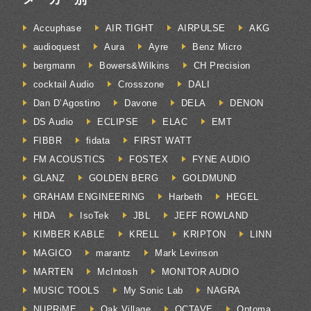
Accuphase
AIR TIGHT
AIRPULSE
AKG
audioquest
Aura
Ayre
Benz Micro
bergmann
Bowers&Wilkins
CH Precision
cocktail Audio
Crosszone
DALI
Dan D’Agostino
Davone
DELA
DENON
DS Audio
ECLIPSE
ELAC
EMT
FIBBR
fidata
FIRST WATT
FM ACOUSTICS
FOSTEX
FYNE AUDIO
GLANZ
GOLDEN BERG
GOLDMUND
GRAHAM ENGINEERING
Harbeth
HEGEL
HIDA
IsoTek
JBL
JEFF ROWLAND
KIMBER KABLE
KRELL
KRIPTON
LINN
MAGICO
marantz
Mark Levinson
MARTEN
McIntosh
MONITOR AUDIO
MUSIC TOOLS
My Sonic Lab
NAGRA
NUPRiME
Oak Village
OCTAVE
Optoma