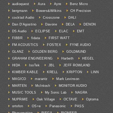
audioquest
Aura
Ayre
Benz Micro
bergmann
Bowers&Wilkins
CH Precision
cocktail Audio
Crosszone
DALI
Dan D’Agostino
Davone
DELA
DENON
DS Audio
ECLIPSE
ELAC
EMT
FIBBR
fidata
FIRST WATT
FM ACOUSTICS
FOSTEX
FYNE AUDIO
GLANZ
GOLDEN BERG
GOLDMUND
GRAHAM ENGINEERING
Harbeth
HEGEL
HIDA
IsoTek
JBL
JEFF ROWLAND
KIMBER KABLE
KRELL
KRIPTON
LINN
MAGICO
marantz
Mark Levinson
MARTEN
McIntosh
MONITOR AUDIO
MUSIC TOOLS
My Sonic Lab
NAGRA
NUPRiME
Oak Village
OCTAVE
Optoma
ortofon
OS+e
Panasonic
PASS
Phasemation
PIEGA
PIONEER