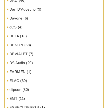
DALI
(46)
Dan D’Agostino
(9)
Davone
(6)
dCS
(4)
DELA
(16)
DENON
(68)
DEVIALET
(7)
DS Audio
(20)
EARMEN
(1)
ELAC
(80)
elipson
(30)
EMT
(11)
ESSECI DESIGN
(1)