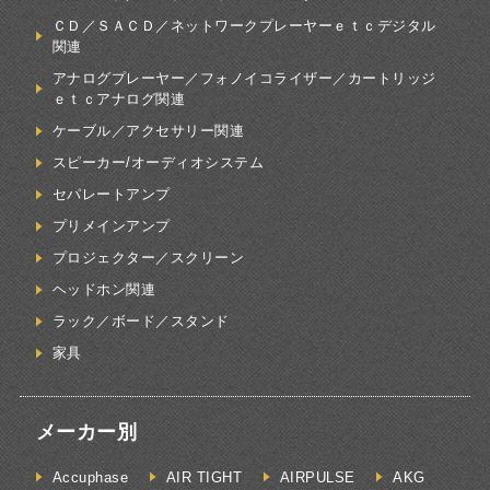
ＣＤ／ＳＡＣＤ／ネットワークプレーヤーｅｔｃデジタル
関連
アナログプレーヤー／フォノイコライザー／カートリッジ
ｅｔｃアナログ関連
ケーブル／アクセサリー関連
スピーカー/オーディオシステム
セパレートアンプ
プリメインアンプ
プロジェクター／スクリーン
ヘッドホン関連
ラック／ボード／スタンド
家具
メーカー別
Accuphase
AIR TIGHT
AIRPULSE
AKG