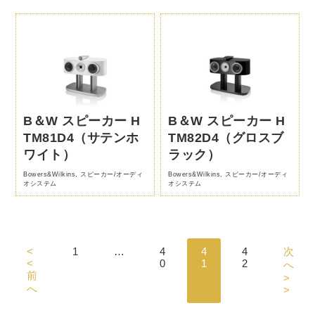
B＆W スピーカー H
B＆W スピーカー H
TM81D4（サテンホ
TM82D4（グロスブ
ワイト）
ラック）
Bowers&Wilkins
,
スピーカー/オーディ
Bowers&Wilkins
,
スピーカー/オーディ
オシステム
オシステム
<
1
…
4
4
4
次
<
0
1
2
へ
前
>
へ
>