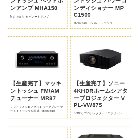
ントッシュ ヘッドホ
ントッシュ パワーコ
ンアンプ MHA150
ンディショナー MP
C1500
McIntosh
,
セパレートアンプ
McIntosh
,
セパレートアンプ
【生産完了】マッキ
【生産完了】ソニー
ントッシュ FM/AM
4KHDRホームシアタ
チューナー MR87
ープロジェクター V
PL-VW875
ＣＤ／ＳＡＣＤ／ネットワークプレーヤ
ーｅｔｃデジタル関連
,
McIntosh
SONY
,
プロジェクター／スクリーン