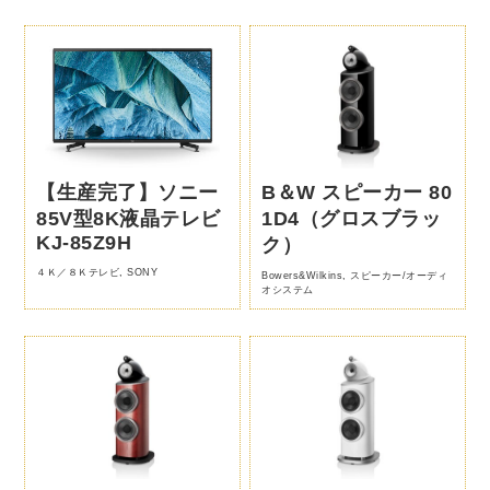
【生産完了】ソニー
B＆W スピーカー 80
85V型8K液晶テレビ
1D4（グロスブラッ
KJ-85Z9H
ク）
４Ｋ／８Ｋテレビ
,
SONY
Bowers&Wilkins
,
スピーカー/オーディ
オシステム