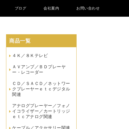
ブログ
会社案内
お問い合わせ
商品一覧
４Ｋ／８Ｋテレビ
ＡＶアンプ／ＢＤプレーヤ
ー・レコーダー
ＣＤ／ＳＡＣＤ／ネットワー
クプレーヤーｅｔｃデジタル
関連
アナログプレーヤー／フォノ
イコライザー／カートリッジ
ｅｔｃアナログ関連
ケーブル／アクセサリー関連