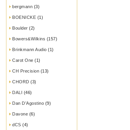
bergmann
(3)
BOENICKE
(1)
Boulder
(2)
Bowers&Wilkins
(157)
Brinkmann Audio
(1)
Carot One
(1)
CH Precision
(13)
CHORD
(3)
DALI
(46)
Dan D’Agostino
(9)
Davone
(6)
dCS
(4)