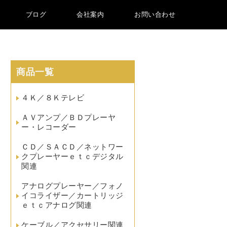
ブログ
会社案内
お問い合わせ
商品一覧
４Ｋ／８Ｋテレビ
ＡＶアンプ／ＢＤプレーヤ
ー・レコーダー
ＣＤ／ＳＡＣＤ／ネットワー
クプレーヤーｅｔｃデジタル
関連
アナログプレーヤー／フォノ
イコライザー／カートリッジ
ｅｔｃアナログ関連
ケーブル／アクセサリー関連