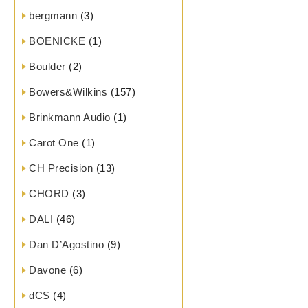
bergmann
(3)
BOENICKE
(1)
Boulder
(2)
Bowers&Wilkins
(157)
Brinkmann Audio
(1)
Carot One
(1)
CH Precision
(13)
CHORD
(3)
DALI
(46)
Dan D’Agostino
(9)
Davone
(6)
dCS
(4)