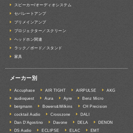
スピーカー/オーディオシステム
セパレートアンプ
プリメインアンプ
プロジェクター／スクリーン
ヘッドホン関連
ラック／ボード／スタンド
家具
メーカー別
Accuphase
AIR TIGHT
AIRPULSE
AKG
audioquest
Aura
Ayre
Benz Micro
bergmann
Bowers&Wilkins
CH Precision
cocktail Audio
Crosszone
DALI
Dan D’Agostino
Davone
DELA
DENON
DS Audio
ECLIPSE
ELAC
EMT