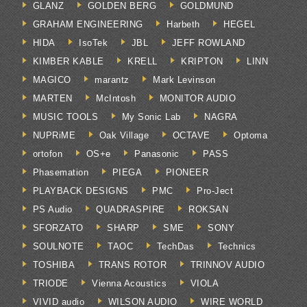
GLANZ
GOLDEN BERG
GOLDMUND
GRAHAM ENGINEERING
Harbeth
HEGEL
HIDA
IsoTek
JBL
JEFF ROWLAND
KIMBER KABLE
KRELL
KRIPTON
LINN
MAGICO
marantz
Mark Levinson
MARTEN
McIntosh
MONITOR AUDIO
MUSIC TOOLS
My Sonic Lab
NAGRA
NUPRiME
Oak Village
OCTAVE
Optoma
ortofon
OS+e
Panasonic
PASS
Phasemation
PIEGA
PIONEER
PLAYBACK DESIGNS
PMC
Pro-Ject
PS Audio
QUADRASPIRE
ROKSAN
SFORZATO
SHARP
SME
SONY
SOULNOTE
TAOC
TechDas
Technics
TOSHIBA
TRANS ROTOR
TRINNOV AUDIO
TRIODE
Vienna Acoustics
VIOLA
VIVID audio
WILSON AUDIO
WIRE WORLD