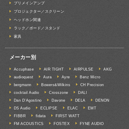
プリメインアンプ
プロジェクター／スクリーン
ヘッドホン関連
ラック／ボード／スタンド
家具
メーカー別
Accuphase
AIR TIGHT
AIRPULSE
AKG
audioquest
Aura
Ayre
Benz Micro
bergmann
Bowers&Wilkins
CH Precision
cocktail Audio
Crosszone
DALI
Dan D’Agostino
Davone
DELA
DENON
DS Audio
ECLIPSE
ELAC
EMT
FIBBR
fidata
FIRST WATT
FM ACOUSTICS
FOSTEX
FYNE AUDIO