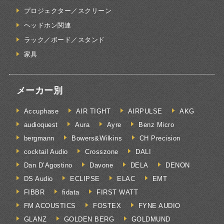
プロジェクター／スクリーン
ヘッドホン関連
ラック／ボード／スタンド
家具
メーカー別
Accuphase
AIR TIGHT
AIRPULSE
AKG
audioquest
Aura
Ayre
Benz Micro
bergmann
Bowers&Wilkins
CH Precision
cocktail Audio
Crosszone
DALI
Dan D’Agostino
Davone
DELA
DENON
DS Audio
ECLIPSE
ELAC
EMT
FIBBR
fidata
FIRST WATT
FM ACOUSTICS
FOSTEX
FYNE AUDIO
GLANZ
GOLDEN BERG
GOLDMUND