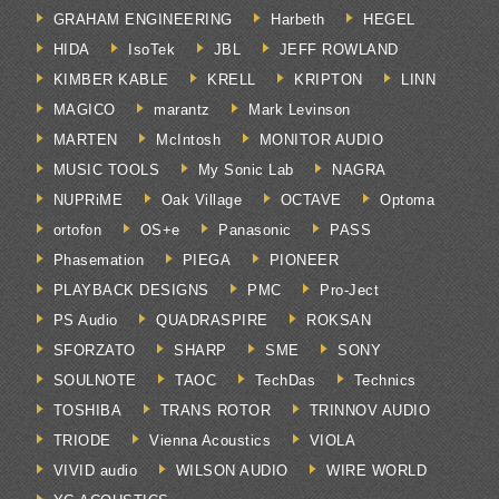
GRAHAM ENGINEERING
Harbeth
HEGEL
HIDA
IsoTek
JBL
JEFF ROWLAND
KIMBER KABLE
KRELL
KRIPTON
LINN
MAGICO
marantz
Mark Levinson
MARTEN
McIntosh
MONITOR AUDIO
MUSIC TOOLS
My Sonic Lab
NAGRA
NUPRiME
Oak Village
OCTAVE
Optoma
ortofon
OS+e
Panasonic
PASS
Phasemation
PIEGA
PIONEER
PLAYBACK DESIGNS
PMC
Pro-Ject
PS Audio
QUADRASPIRE
ROKSAN
SFORZATO
SHARP
SME
SONY
SOULNOTE
TAOC
TechDas
Technics
TOSHIBA
TRANS ROTOR
TRINNOV AUDIO
TRIODE
Vienna Acoustics
VIOLA
VIVID audio
WILSON AUDIO
WIRE WORLD