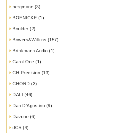
bergmann
(3)
BOENICKE
(1)
Boulder
(2)
Bowers&Wilkins
(157)
Brinkmann Audio
(1)
Carot One
(1)
CH Precision
(13)
CHORD
(3)
DALI
(46)
Dan D’Agostino
(9)
Davone
(6)
dCS
(4)