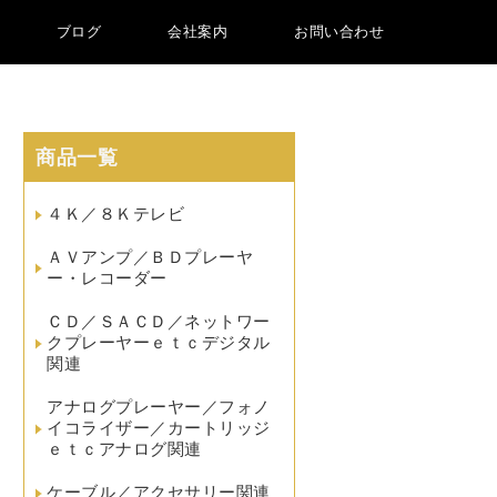
ブログ
会社案内
お問い合わせ
商品一覧
４Ｋ／８Ｋテレビ
ＡＶアンプ／ＢＤプレーヤ
ー・レコーダー
ＣＤ／ＳＡＣＤ／ネットワー
クプレーヤーｅｔｃデジタル
関連
アナログプレーヤー／フォノ
イコライザー／カートリッジ
ｅｔｃアナログ関連
ケーブル／アクセサリー関連