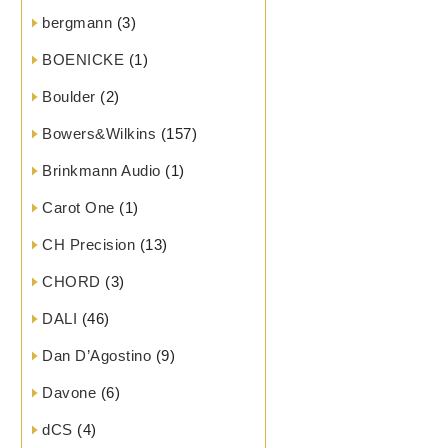
bergmann
(3)
BOENICKE
(1)
Boulder
(2)
Bowers&Wilkins
(157)
Brinkmann Audio
(1)
Carot One
(1)
CH Precision
(13)
CHORD
(3)
DALI
(46)
Dan D’Agostino
(9)
Davone
(6)
dCS
(4)