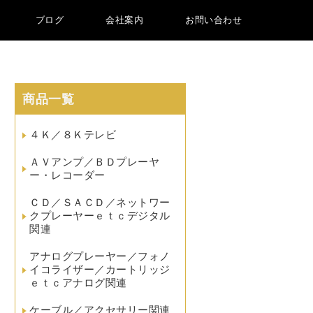
ブログ
会社案内
お問い合わせ
商品一覧
４Ｋ／８Ｋテレビ
ＡＶアンプ／ＢＤプレーヤ
ー・レコーダー
ＣＤ／ＳＡＣＤ／ネットワー
クプレーヤーｅｔｃデジタル
関連
アナログプレーヤー／フォノ
イコライザー／カートリッジ
ｅｔｃアナログ関連
ケーブル／アクセサリー関連