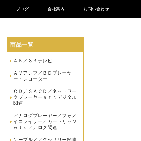
ブログ
会社案内
お問い合わせ
商品一覧
４Ｋ／８Ｋテレビ
ＡＶアンプ／ＢＤプレーヤ
ー・レコーダー
ＣＤ／ＳＡＣＤ／ネットワー
クプレーヤーｅｔｃデジタル
関連
アナログプレーヤー／フォノ
イコライザー／カートリッジ
ｅｔｃアナログ関連
ケーブル／アクセサリー関連