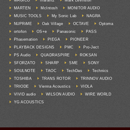
MAGICO
marantz
Mark Levinson
MARTEN
McIntosh
MONITOR AUDIO
MUSIC TOOLS
My Sonic Lab
NAGRA
NUPRiME
Oak Village
OCTAVE
Optoma
ortofon
OS+e
Panasonic
PASS
Phasemation
PIEGA
PIONEER
PLAYBACK DESIGNS
PMC
Pro-Ject
PS Audio
QUADRASPIRE
ROKSAN
SFORZATO
SHARP
SME
SONY
SOULNOTE
TAOC
TechDas
Technics
TOSHIBA
TRANS ROTOR
TRINNOV AUDIO
TRIODE
Vienna Acoustics
VIOLA
VIVID audio
WILSON AUDIO
WIRE WORLD
YG ACOUSTICS