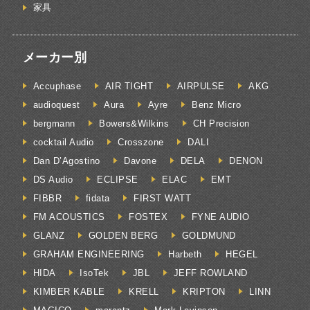
家具
メーカー別
Accuphase
AIR TIGHT
AIRPULSE
AKG
audioquest
Aura
Ayre
Benz Micro
bergmann
Bowers&Wilkins
CH Precision
cocktail Audio
Crosszone
DALI
Dan D’Agostino
Davone
DELA
DENON
DS Audio
ECLIPSE
ELAC
EMT
FIBBR
fidata
FIRST WATT
FM ACOUSTICS
FOSTEX
FYNE AUDIO
GLANZ
GOLDEN BERG
GOLDMUND
GRAHAM ENGINEERING
Harbeth
HEGEL
HIDA
IsoTek
JBL
JEFF ROWLAND
KIMBER KABLE
KRELL
KRIPTON
LINN