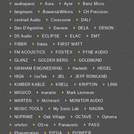
audioquest
Aura
Ayre
Benz Micro
bergmann
Bowers&Wilkins
CH Precision
cocktail Audio
Crosszone
DALI
Dan D’Agostino
Davone
DELA
DENON
DS Audio
ECLIPSE
ELAC
EMT
FIBBR
fidata
FIRST WATT
FM ACOUSTICS
FOSTEX
FYNE AUDIO
GLANZ
GOLDEN BERG
GOLDMUND
GRAHAM ENGINEERING
Harbeth
HEGEL
HIDA
IsoTek
JBL
JEFF ROWLAND
KIMBER KABLE
KRELL
KRIPTON
LINN
MAGICO
marantz
Mark Levinson
MARTEN
McIntosh
MONITOR AUDIO
MUSIC TOOLS
My Sonic Lab
NAGRA
NUPRiME
Oak Village
OCTAVE
Optoma
ortofon
OS+e
Panasonic
PASS
Phasemation
PIEGA
PIONEER