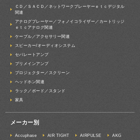
ＣＤ／ＳＡＣＤ／ネットワークプレーヤーｅｔｃデジタル
関連
アナログプレーヤー／フォノイコライザー／カートリッジ
ｅｔｃアナログ関連
ケーブル／アクセサリー関連
スピーカー/オーディオシステム
セパレートアンプ
プリメインアンプ
プロジェクター／スクリーン
ヘッドホン関連
ラック／ボード／スタンド
家具
メーカー別
Accuphase
AIR TIGHT
AIRPULSE
AKG