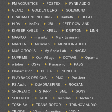
FM ACOUSTICS
FOSTEX
FYNE AUDIO
GLANZ
GOLDEN BERG
GOLDMUND
GRAHAM ENGINEERING
Harbeth
HEGEL
HIDA
IsoTek
JBL
JEFF ROWLAND
KIMBER KABLE
KRELL
KRIPTON
LINN
MAGICO
marantz
Mark Levinson
MARTEN
McIntosh
MONITOR AUDIO
MUSIC TOOLS
My Sonic Lab
NAGRA
NUPRiME
Oak Village
OCTAVE
Optoma
ortofon
OS+e
Panasonic
PASS
Phasemation
PIEGA
PIONEER
PLAYBACK DESIGNS
PMC
Pro-Ject
PS Audio
QUADRASPIRE
ROKSAN
SFORZATO
SHARP
SME
SONY
SOULNOTE
TAOC
TechDas
Technics
TOSHIBA
TRANS ROTOR
TRINNOV AUDIO
TRIODE
Vienna Acoustics
VIOLA