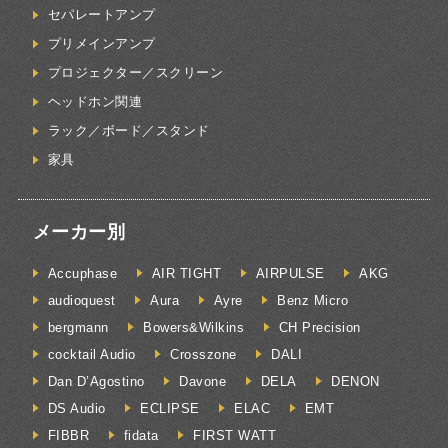
セパレートアンプ
プリメインアンプ
プロジェクター／スクリーン
ヘッドホン関連
ラック／ボード／スタンド
家具
メーカー別
Accuphase
AIR TIGHT
AIRPULSE
AKG
audioquest
Aura
Ayre
Benz Micro
bergmann
Bowers&Wilkins
CH Precision
cocktail Audio
Crosszone
DALI
Dan D’Agostino
Davone
DELA
DENON
DS Audio
ECLIPSE
ELAC
EMT
FIBBR
fidata
FIRST WATT